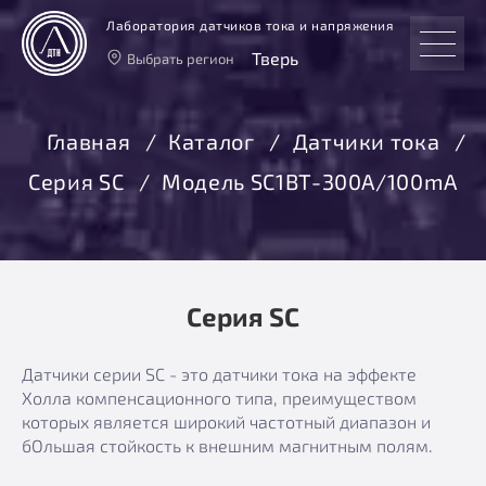
Лаборатория датчиков тока и напряжения
Тверь
Выбрать регион
Тверь
Москва
Главная
Каталог
Датчики тока
Санкт-Петербург
Серия SC
Модель SC1BT-300A/100mA
Екатеринбург
Новосибирск
Серия SC
Датчики серии SC - это датчики тока на эффекте
Холла компенсационного типа, преимуществом
которых является широкий частотный диапазон и
бОльшая стойкость к внешним магнитным полям.