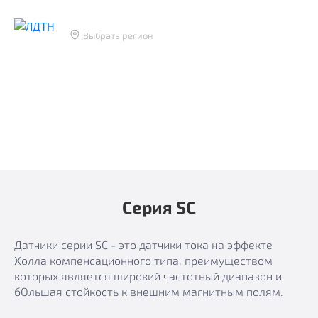
Лаборатория датчиков тока и напряжения
Тверь
Выбрать регион
Тверь
Москва
Главная
Каталог
Датчики тока
Санкт-Петербург
Екатеринбург
Серия SC
Модель SC6 - 25A
Новосибирск
Серия SC
Датчики серии SC - это датчики тока на эффекте
Холла компенсационного типа, преимуществом
которых является широкий частотный диапазон и
бОльшая стойкость к внешним магнитным полям.