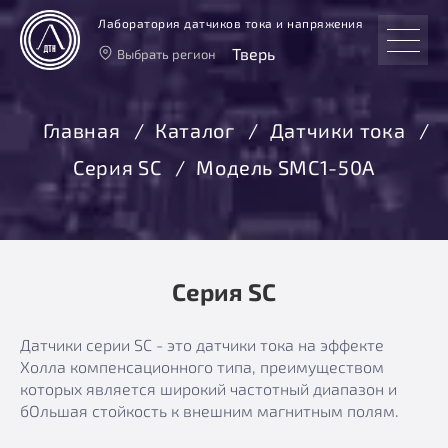
Лаборатория датчиков тока и напряжения
Тверь
Выбрать регион
Тверь
Москва
Главная
Каталог
Датчики тока
Санкт-Петербург
Серия SC
Модель SMC1-50A
Екатеринбург
Новосибирск
Серия SC
Датчики серии SC - это датчики тока на эффекте
Холла компенсационного типа, преимуществом
которых является широкий частотный диапазон и
бОльшая стойкость к внешним магнитным полям.