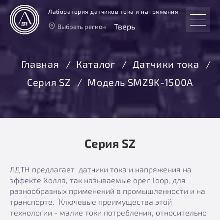
Лаборатория датчиков тока и напряжения
Тверь
Выбрать регион
Тверь
Москва
Главная
Каталог
Датчики тока
Санкт-Петербург
Серия SZ
Модель SMZ9K-1500А
Екатеринбург
Новосибирск
Серия SZ
ЛДТН предлагает датчики тока и напряжения на
эффекте Холла, так называемые open loop, для
разнообразных применений в промышленности и на
транспорте. Ключевые преимущества этой
технологии - малие токи потребления, относительно