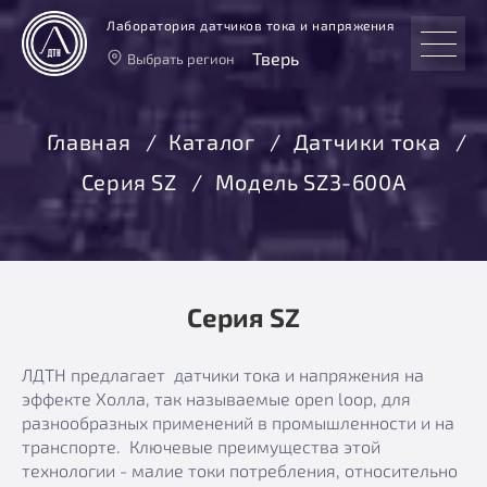
Лаборатория датчиков тока и напряжения
Тверь
Выбрать регион
Тверь
Москва
Главная
Каталог
Датчики тока
Санкт-Петербург
Серия SZ
Модель SZ3-600А
Екатеринбург
Новосибирск
Серия SZ
ЛДТН предлагает датчики тока и напряжения на
эффекте Холла, так называемые open loop, для
разнообразных применений в промышленности и на
транспорте. Ключевые преимущества этой
технологии - малие токи потребления, относительно