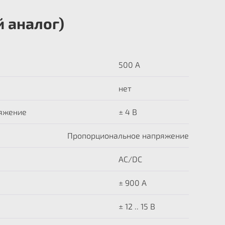
 аналог)
500 А
нет
яжение
± 4 В
Пропорциональное напряжение
AC/DC
± 900 A
± 12 .. 15 В