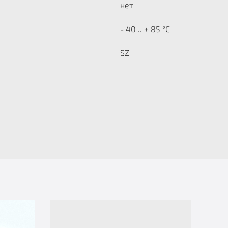
нет
- 40 .. + 85 °C
SZ