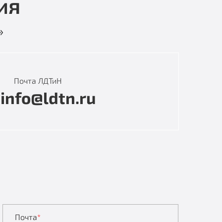
ия
»
Почта ЛДТиН
info@ldtn.ru
Почта
*