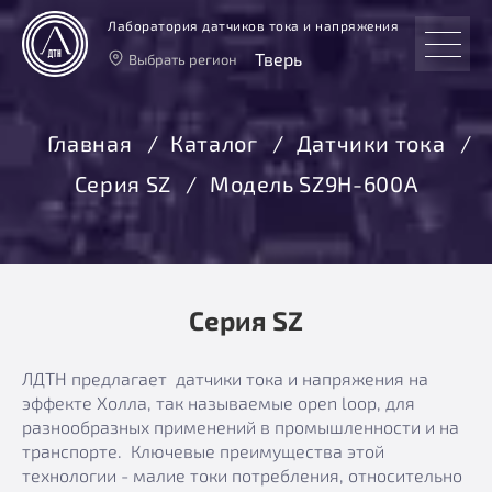
Лаборатория датчиков тока и напряжения
Тверь
Выбрать регион
Тверь
Москва
Главная
Каталог
Датчики тока
Санкт-Петербург
Серия SZ
Модель SZ9H-600А
Екатеринбург
Новосибирск
Серия SZ
ЛДТН предлагает датчики тока и напряжения на
эффекте Холла, так называемые open loop, для
разнообразных применений в промышленности и на
транспорте. Ключевые преимущества этой
технологии - малие токи потребления, относительно