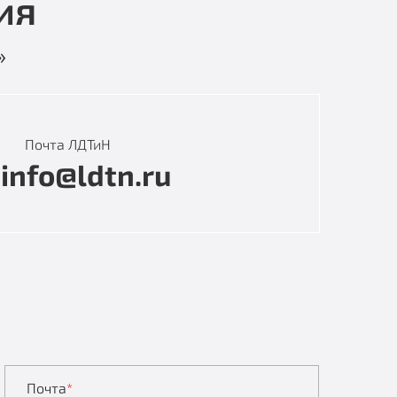
ия
»
Почта ЛДТиН
info@ldtn.ru
Почта
*