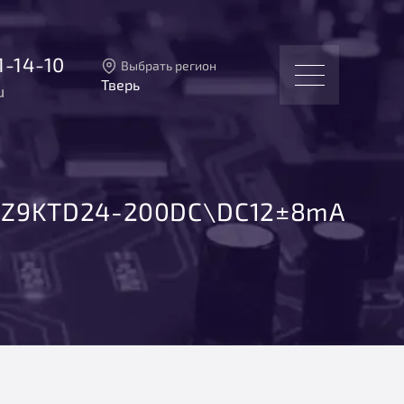
1-14-10
Выбрать регион
Тверь
u
Тверь
Москва
Санкт-Петербург
Екатеринбург
Новосибирск
SZ9KTD24-200DC\DC12±8mA