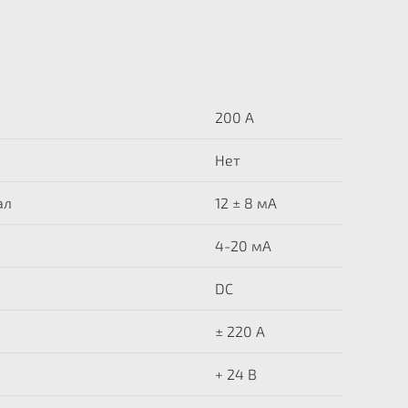
200 А
Нет
ал
12 ± 8 мА
4-20 мА
DC
± 220 A
+ 24 В