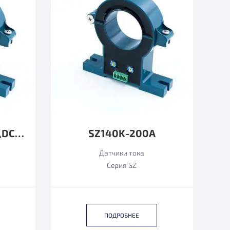
SZ140KD24-500AC\DC4-20MA
SZ140K-200А
Датчики тока
Серия SZ
ПОДРОБНЕЕ