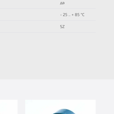
да
- 25 .. + 85 °C
SZ