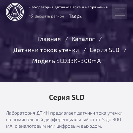
Лаборатория датчиков тока и напряжения
Тверь
Выбрать регион
Тверь
Москва
Главная
Каталог
Санкт-Петербург
Датчики токов утечки
Серия SLD
Екатеринбург
Новосибирск
Модель SLD33K-300mА
Серия SLD
Лаборатория ДТИН предлагает датчики тока утечки
на номинальный дифференциальный от от 5 до 300
мА, с аналоговым или цифровым выходом.