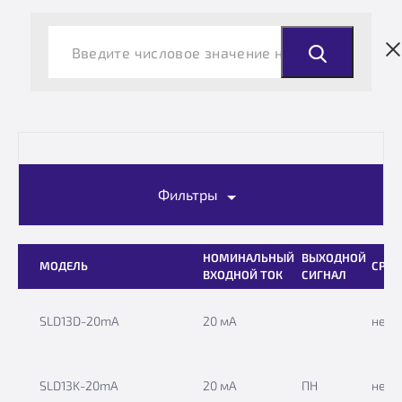
Фильтры
НОМИНАЛЬНЫЙ
ВЫХОДНОЙ
МОДЕЛЬ
СРЕД
ВХОДНОЙ ТОК
СИГНАЛ
SLD13D-20mA
20 мА
нет
SLD13K-20mА
20 мА
ПН
нет