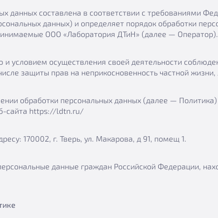
х данных составлена в соответствии с требованиями Феде
рсональных данных) и определяет порядок обработки пер
ринимаемые ООО «Лаборатория ДТиН» (далее — Оператор).
ью и условием осуществления своей деятельности соблюден
числе защиты прав на неприкосновенность частной жизни,
шении обработки персональных данных (далее — Политика)
сайта https://ldtn.ru/
есу: 170002, г. Тверь, ул. Макарова, д 91, помещ 1.
ерсональные данные граждан Российской Федерации, наход
тике