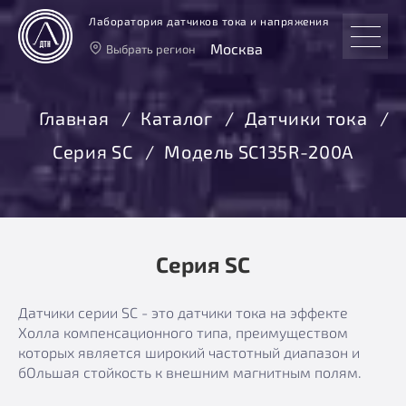
Лаборатория датчиков тока и напряжения
Москва
Выбрать регион
Тверь
Москва
Главная
Каталог
Датчики тока
Санкт-Петербург
Серия SC
Модель SC135R-200A
Екатеринбург
Новосибирск
Серия SC
Датчики серии SC - это датчики тока на эффекте
Холла компенсационного типа, преимуществом
которых является широкий частотный диапазон и
бОльшая стойкость к внешним магнитным полям.