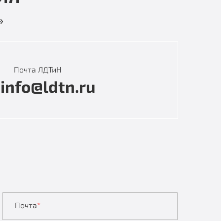
»
Почта ЛДТиН
info@ldtn.ru
Почта
*