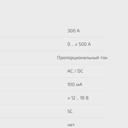
300 A
0 .. ± 500 A
Пропорциональный ток
AC / DC
100 мА
± 12 .. 18 В
SC
нет