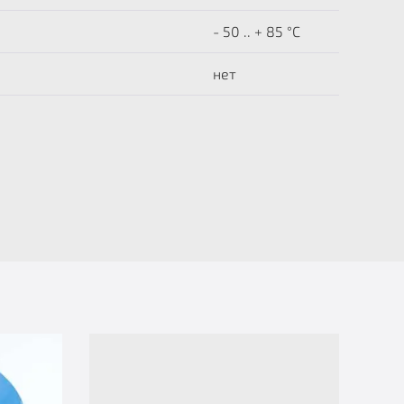
- 50 .. + 85 °C
нет