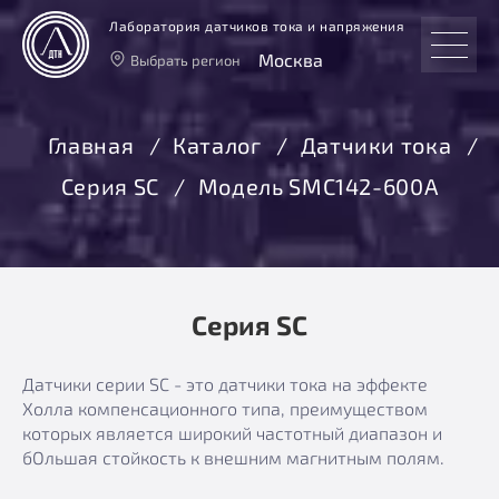
Лаборатория датчиков тока и напряжения
Москва
Выбрать регион
Тверь
Москва
Главная
Каталог
Датчики тока
Санкт-Петербург
Серия SC
Модель SMC142-600A
Екатеринбург
Новосибирск
Серия SC
Датчики серии SC - это датчики тока на эффекте
Холла компенсационного типа, преимуществом
которых является широкий частотный диапазон и
бОльшая стойкость к внешним магнитным полям.