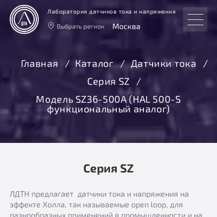
Лаборатория датчиков тока и напряжения
Москва
Выбрать регион
Тверь
Москва
Главная
Каталог
Датчики тока
Санкт-Петербург
Серия SZ
Екатеринбург
Новосибирск
Модель SZ36-500А (HAL 500-S
функциональный аналог)
Серия SZ
ЛДТН предлагает датчики тока и напряжения на
эффекте Холла, так называемые open loop, для
разнообразных применений в промышленности и на