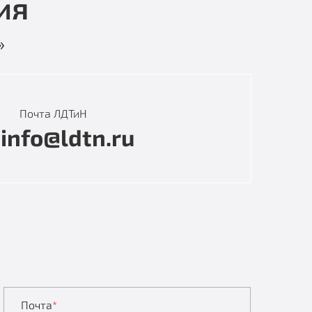
ия
»
Почта ЛДТиН
info@ldtn.ru
Почта
*