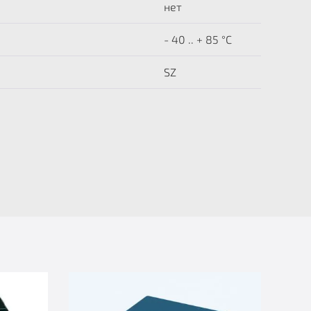
нет
- 40 .. + 85 °C
SZ