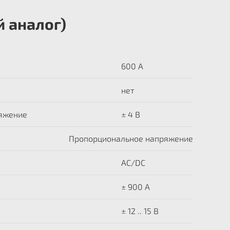
 аналог)
600 А
нет
яжение
± 4 В
Пропорциональное напряжение
AC/DC
± 900 A
± 12 .. 15 В