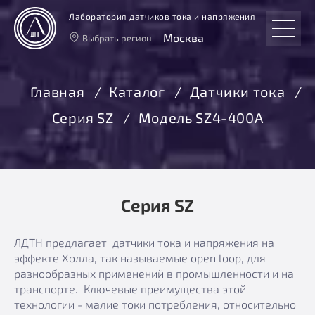
Лаборатория датчиков тока и напряжения
Москва
Выбрать регион
Тверь
Москва
Главная
Каталог
Датчики тока
Санкт-Петербург
Серия SZ
Модель SZ4-400А
Екатеринбург
Новосибирск
Серия SZ
ЛДТН предлагает датчики тока и напряжения на
эффекте Холла, так называемые open loop, для
разнообразных применений в промышленности и на
транспорте. Ключевые преимущества этой
технологии - малие токи потребления, относительно