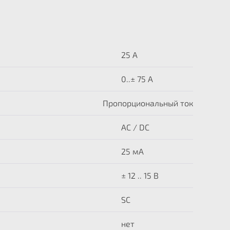
25 A
0..± 75 А
Пропорциональный ток
AC / DC
25 мА
± 12 .. 15 В
SC
нет