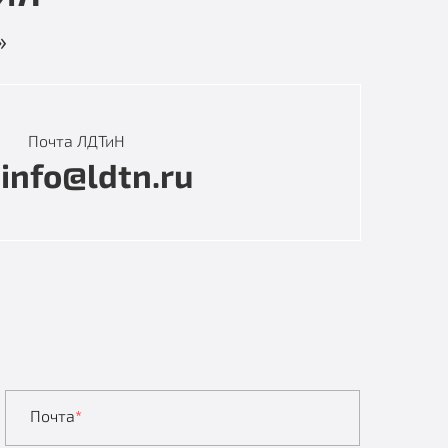
»
Почта ЛДТиН
info@ldtn.ru
Почта
*