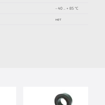
- 40 .. + 85 °C
нет