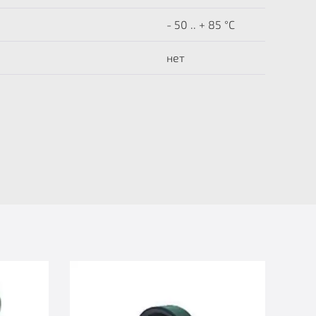
- 50 .. + 85 °C
нет