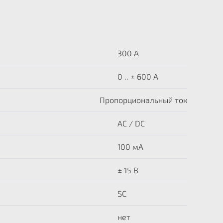
300 A
0 .. ± 600 А
Пропорциональный ток
AC / DC
100 мА
± 15 В
SC
нет