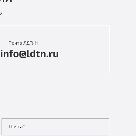
»
Почта ЛДТиН
info@ldtn.ru
Почта
*