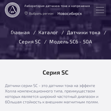
Лаборатория датчиков тока и напряжения
Новосибирск
Выбрать регион
Тверь
Москва
Главная
Каталог
Датчики тока
Санкт-Петербург
Серия SC
Модель SC6 - 50A
Екатеринбург
Новосибирск
Серия SC
Датчики серии SC - это датчики тока на эффекте
Холла компенсационного типа, преимуществом
которых является широкий частотный диапазон и
бОльшая стойкость к внешним магнитным полям.