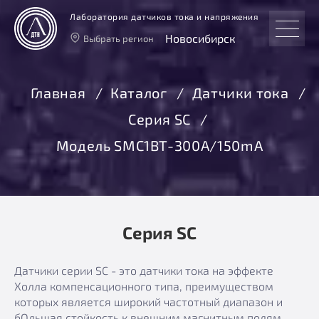
Лаборатория датчиков тока и напряжения
Новосибирск
Выбрать регион
Тверь
Москва
Главная
Каталог
Датчики тока
Санкт-Петербург
Серия SC
Екатеринбург
Новосибирск
Модель SMC1BT-300A/150mA
Серия SC
Датчики серии SC - это датчики тока на эффекте
Холла компенсационного типа, преимуществом
которых является широкий частотный диапазон и
бОльшая стойкость к внешним магнитным полям.