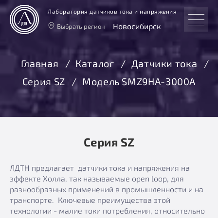
Лаборатория датчиков тока и напряжения
Новосибирск
Выбрать регион
Тверь
Москва
Главная
Каталог
Датчики тока
Санкт-Петербург
Серия SZ
Модель SMZ9HA-3000А
Екатеринбург
Новосибирск
Серия SZ
ЛДТН предлагает датчики тока и напряжения на
эффекте Холла, так называемые open loop, для
разнообразных применений в промышленности и на
транспорте. Ключевые преимущества этой
технологии - малие токи потребления, относительно