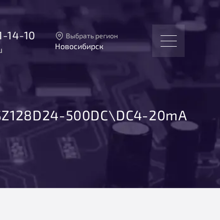
1-14-10
Выбрать регион
Новосибирск
u
Тверь
Москва
Санкт-Петербург
Екатеринбург
Новосибирск
SZ128D24-500DC\DC4-20mA