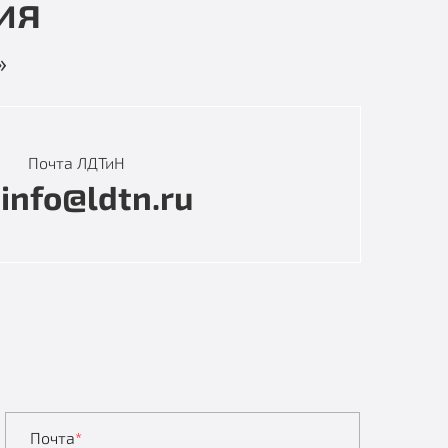
ия
»
Почта ЛДТиН
info@ldtn.ru
Почта
*