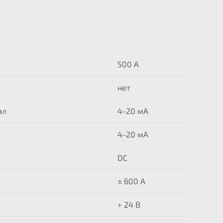
500 A
нет
ал
4-20 мА
4-20 мА
DC
± 600 A
+ 24 В