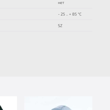
нет
- 25 .. + 85 °C
SZ