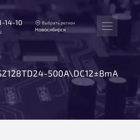
1-14-10
Выбрать регион
Новосибирск
u
Тверь
Москва
Санкт-Петербург
Екатеринбург
Новосибирск
SZ128TD24-500A\DC12±8mA