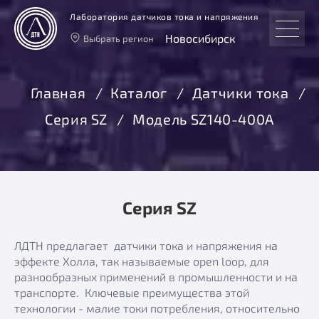
Лаборатория датчиков тока и напряжения
Новосибирск
Выбрать регион
Тверь
Москва
Главная
Каталог
Датчики тока
Санкт-Петербург
Серия SZ
Модель SZ140-400А
Екатеринбург
Новосибирск
Серия SZ
ЛДТН предлагает датчики тока и напряжения на
эффекте Холла, так называемые open loop, для
разнообразных применений в промышленности и на
транспорте. Ключевые преимущества этой
технологии - малие токи потребления, относительно