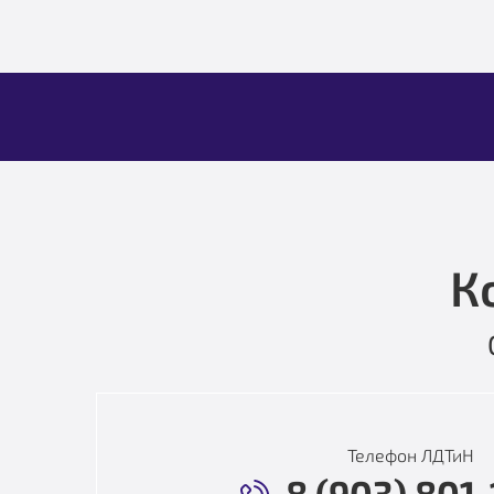
К
Телефон ЛДТиН
8 (903) 801-