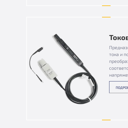
Токо
Предназ
тока и 
преобра
соответ
напряже
ПОДРО