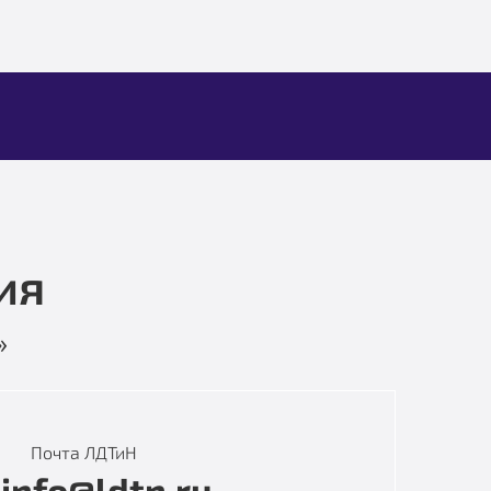
ия
»
Почта ЛДТиН
info@ldtn.ru