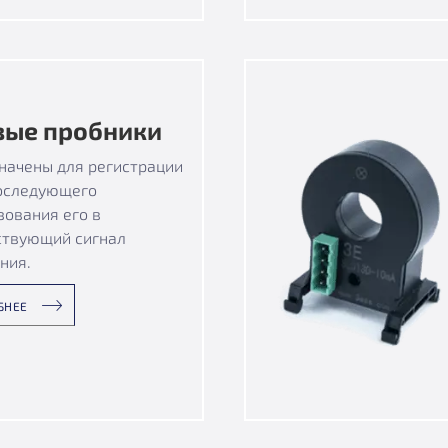
вые пробники
начены для регистрации
последующего
зования его в
ствующий сигнал
ния.
БНЕЕ