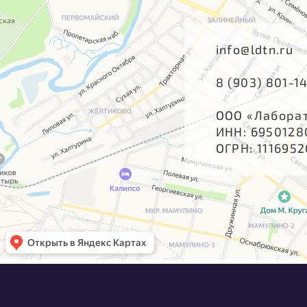
info@ldtn.ru
8 (903) 801-1
ООО «Лабора
ИНН: 6950128
ОГРН: 111695