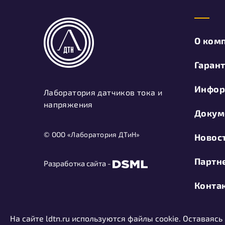
О ком
Гаран
Инфор
Лаборатория датчиков тока и
напряжения
Докум
© ООО «Лаборатория ДТиН»
Новос
Партн
Разработка сайта -
Конта
На сайте ldtn.ru используются файлы cookie. Оставаясь