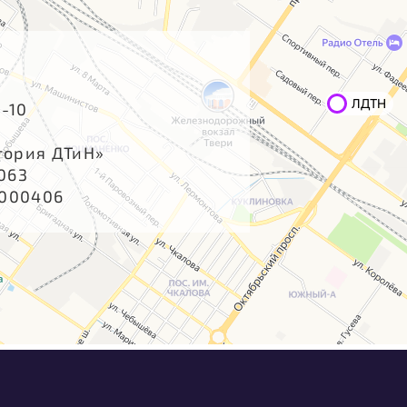
4-10
тория ДТиН»
063
2000406