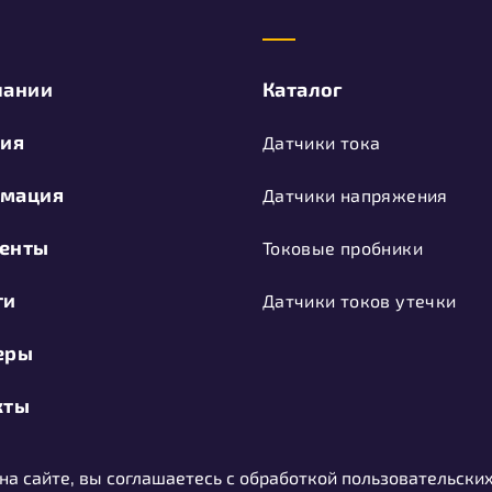
пании
Каталог
тия
Датчики тока
мация
Датчики напряжения
енты
Токовые пробники
ти
Датчики токов утечки
еры
кты
 на сайте, вы соглашаетесь с обработкой пользовательски