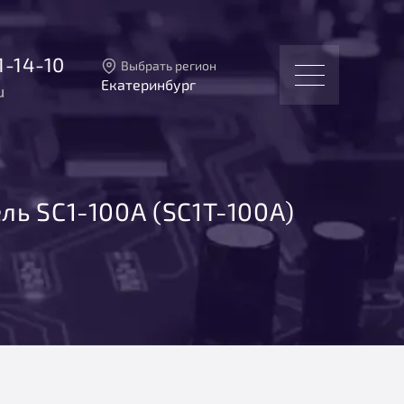
1-14-10
Выбрать регион
Екатеринбург
u
Тверь
Москва
Санкт-Петербург
Екатеринбург
Новосибирск
ль SC1-100А (SC1T-100A)