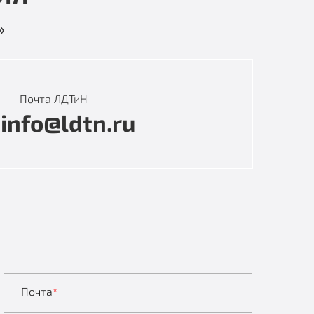
»
Почта ЛДТиН
info@ldtn.ru
Почта
*