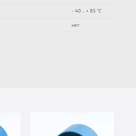
- 40 .. + 85 °C
нет