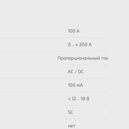
100 A
0 .. ± 200 А
Пропорциональный ток
AC / DC
100 мА
± 12 .. 18 В
SC
нет