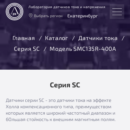
Лаборатория датчиков тока и напряжения
Екатеринбург
Выбрать регион
Тверь
Москва
Главная
Каталог
Датчики тока
Санкт-Петербург
Серия SC
Модель SMC135R-400A
Екатеринбург
Новосибирск
Серия SC
Датчики серии SC - это датчики тока на эффекте
Холла компенсационного типа, преимуществом
которых является широкий частотный диапазон и
бОльшая стойкость к внешним магнитным полям.