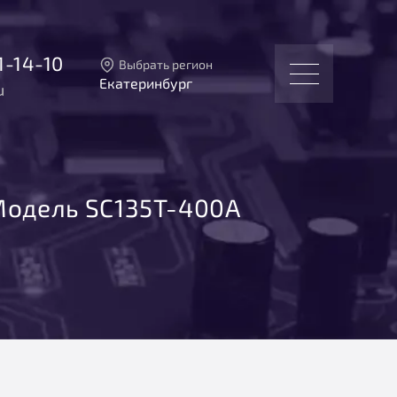
1-14-10
Выбрать регион
Екатеринбург
u
Тверь
Москва
Санкт-Петербург
Екатеринбург
Новосибирск
одель SC135T-400A