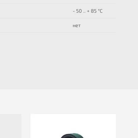
- 50 .. + 85 °C
нет