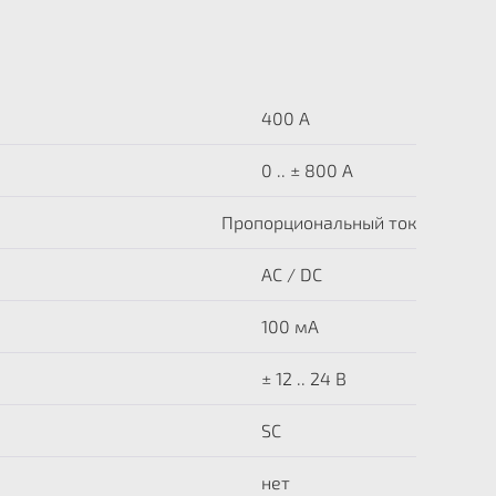
400 A
0 .. ± 800 А
Пропорциональный ток
AC / DC
100 мА
± 12 .. 24 В
SC
нет