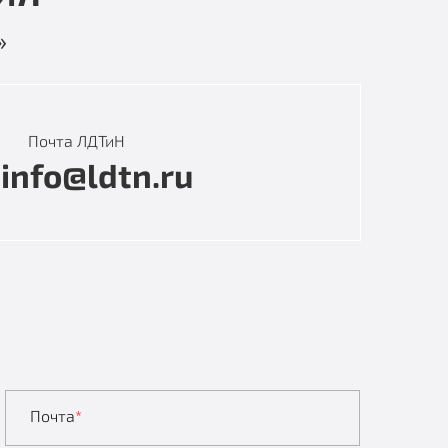
»
Почта ЛДТиН
info@ldtn.ru
Почта
*