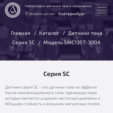
Лаборатория датчиков тока и напряжения
Екатеринбург
Выбрать регион
Тверь
Москва
Главная
Каталог
Датчики тока
Санкт-Петербург
Серия SC
Модель SMC135T-300A
Екатеринбург
Новосибирск
Серия SC
Датчики серии SC - это датчики тока на эффекте
Холла компенсационного типа, преимуществом
которых является широкий частотный диапазон и
бОльшая стойкость к внешним магнитным полям.