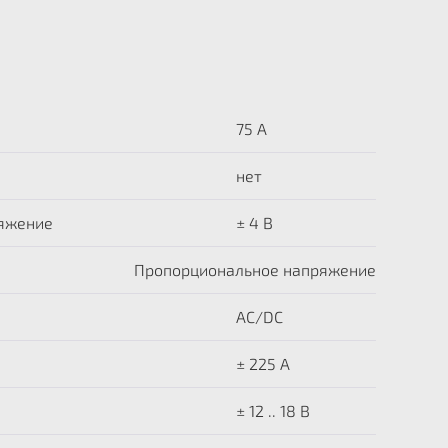
75 А
нет
яжение
± 4 В
Пропорциональное напряжение
AC/DC
± 225 A
± 12 .. 18 В