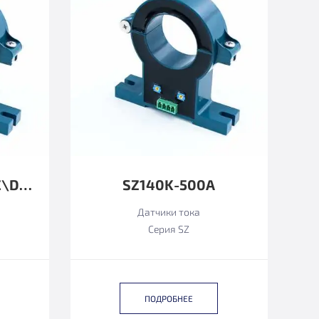
SZ140KD24-1000AC\DC4-20MA
SZ140K-500А
Датчики тока
Серия SZ
ПОДРОБНЕЕ