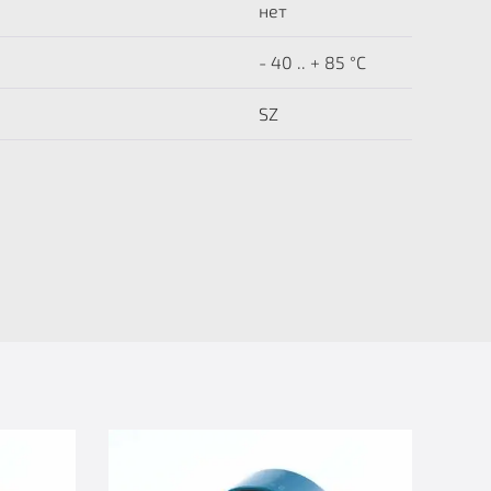
нет
- 40 .. + 85 °C
SZ