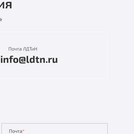
ия
»
Почта ЛДТиН
info@ldtn.ru
Почта
*