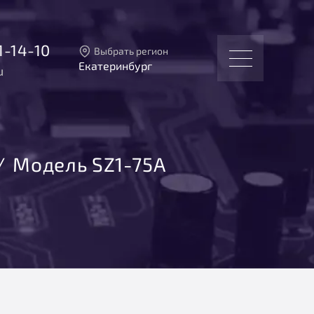
1-14-10
Выбрать регион
Екатеринбург
u
Тверь
Москва
Санкт-Петербург
Екатеринбург
Новосибирск
Модель SZ1-75А