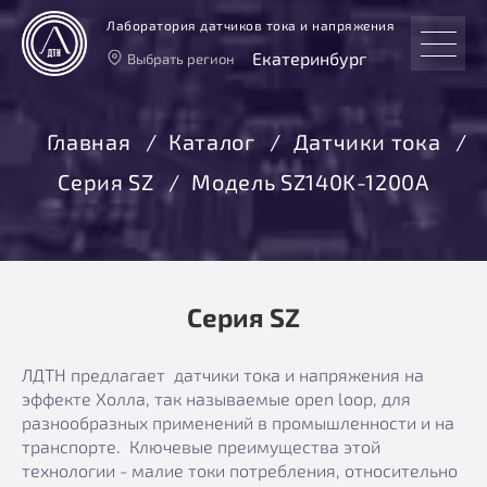
Лаборатория датчиков тока и напряжения
Екатеринбург
Выбрать регион
Тверь
Москва
Главная
Каталог
Датчики тока
Санкт-Петербург
Серия SZ
Модель SZ140K-1200А
Екатеринбург
Новосибирск
Серия SZ
ЛДТН предлагает датчики тока и напряжения на
эффекте Холла, так называемые open loop, для
разнообразных применений в промышленности и на
транспорте. Ключевые преимущества этой
технологии - малие токи потребления, относительно