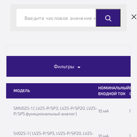
Фильтры
НОМИНАЛЬНЫЙ
ВЫ
МОДЕЛЬ
ВХОДНОЙ ТОК
СИГ
SMV025-1 ( LV25-P/SP3, LV25-P/SP20, LV25-
10 мА
ПТ
P/SP5 функциональный аналог)
SV025-1 ( LV25-P/SP3, LV25-P/SP20, LV25-
10 мА
ПТ