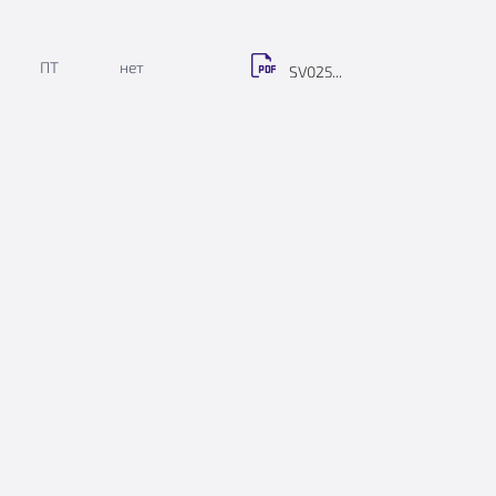
ПТ
нет
SV025...