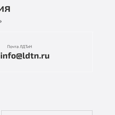
ия
»
Почта ЛДТиН
info@ldtn.ru