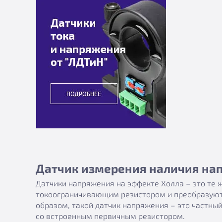
Датчик измерения наличия нап
Датчики напряжения на эффекте Холла – это те 
токоограничивающим резистором и преобразуют т
образом, такой датчик напряжения – это частный
со встроенным первичным резистором.