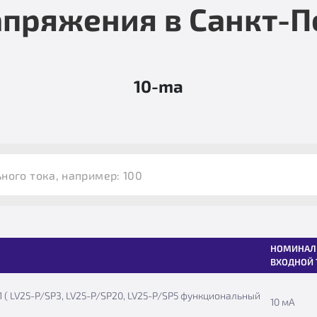
апряжения в Санкт-П
10-ma
НОМИНАЛ
ВХОДНОЙ 
 ( LV25-P/SP3, LV25-P/SP20, LV25-P/SP5 функциональный
10 мА