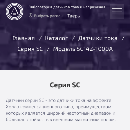
Лаборатория датчиков тока и напряжения
Тверь
Выбрать регион
Тверь
Москва
Главная
Каталог
Датчики тока
Санкт-Петербург
Серия SC
Модель SC142-1000A
Екатеринбург
Новосибирск
Серия SC
Датчики серии SC - это датчики тока на эффекте
Холла компенсационного типа, преимуществом
которых является широкий частотный диапазон и
бОльшая стойкость к внешним магнитным полям.