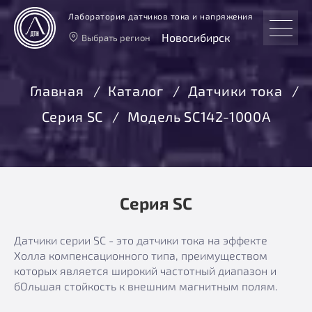
Лаборатория датчиков тока и напряжения
Новосибирск
Выбрать регион
Тверь
Москва
Главная
Каталог
Датчики тока
Санкт-Петербург
Серия SC
Модель SC142-1000A
Екатеринбург
Новосибирск
Серия SC
Датчики серии SC - это датчики тока на эффекте
Холла компенсационного типа, преимуществом
которых является широкий частотный диапазон и
бОльшая стойкость к внешним магнитным полям.