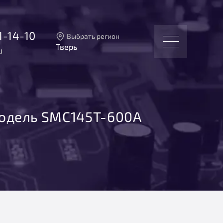
1-14-10
Выбрать регион
Тверь
u
Тверь
Москва
Санкт-Петербург
Екатеринбург
Новосибирск
одель SMC145T-600A