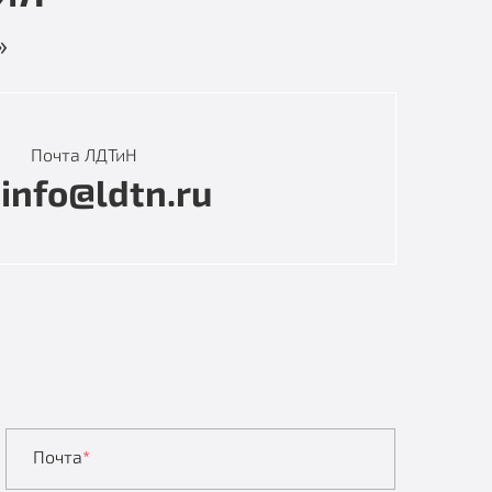
»
Почта ЛДТиН
info@ldtn.ru
Почта
*