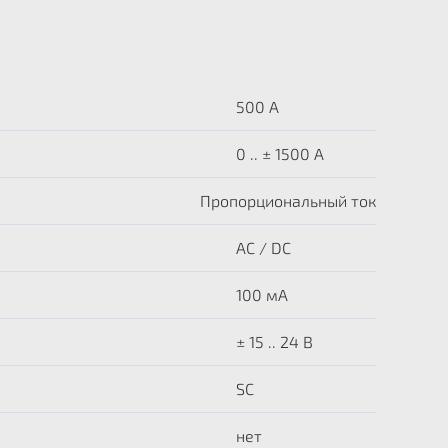
500 A
0 .. ± 1500 А
Пропорциональный ток
AC / DC
100 мА
± 15 .. 24 В
SC
нет