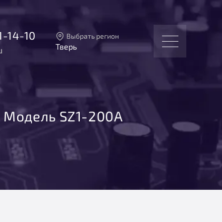
1-14-10
Выбрать регион
Тверь
u
Тверь
Москва
Санкт-Петербург
Екатеринбург
Новосибирск
Модель SZ1-200А