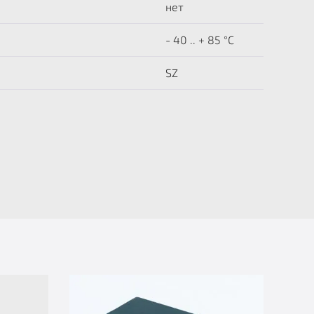
нет
- 40 .. + 85 °C
SZ