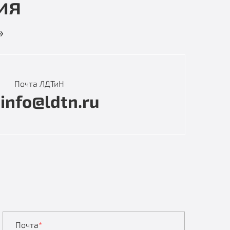
ия
»
Почта ЛДТиН
info@ldtn.ru
Почта
*