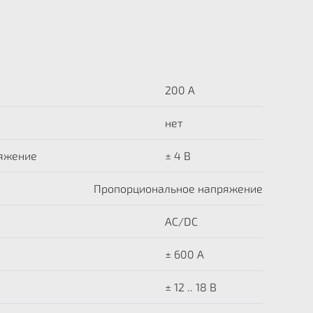
200 А
нет
яжение
± 4 В
Пропорциональное напряжение
AC/DC
± 600 A
± 12 .. 18 В