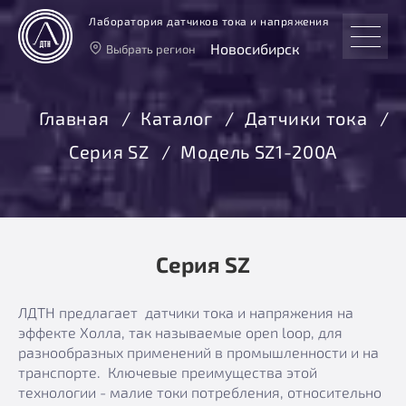
Лаборатория датчиков тока и напряжения
Новосибирск
Выбрать регион
Тверь
Москва
Главная
Каталог
Датчики тока
Санкт-Петербург
Серия SZ
Модель SZ1-200А
Екатеринбург
Новосибирск
Серия SZ
ЛДТН предлагает датчики тока и напряжения на
эффекте Холла, так называемые open loop, для
разнообразных применений в промышленности и на
транспорте. Ключевые преимущества этой
технологии - малие токи потребления, относительно