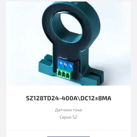
SZ128TD24-400A\DC12±8MA
Датчики тока
Серия SZ