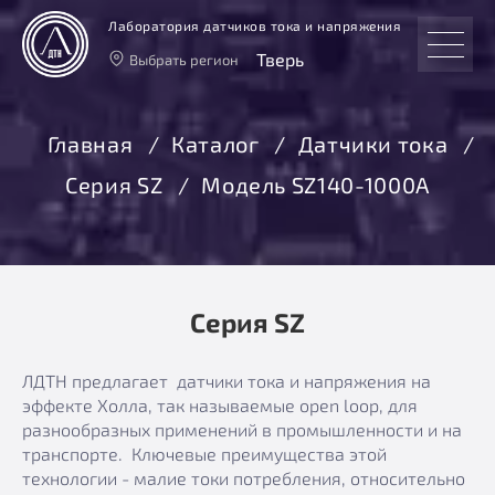
Лаборатория датчиков тока и напряжения
Тверь
Выбрать регион
Тверь
Москва
Главная
Каталог
Датчики тока
Санкт-Петербург
Серия SZ
Модель SZ140-1000А
Екатеринбург
Новосибирск
Серия SZ
ЛДТН предлагает датчики тока и напряжения на
эффекте Холла, так называемые open loop, для
разнообразных применений в промышленности и на
транспорте. Ключевые преимущества этой
технологии - малие токи потребления, относительно