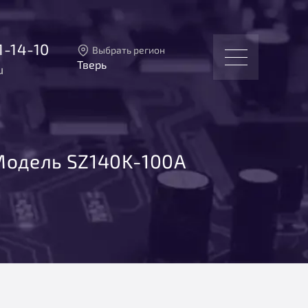
1-14-10
Выбрать регион
Тверь
u
Тверь
Москва
Санкт-Петербург
Екатеринбург
Новосибирск
Модель SZ140K-100А