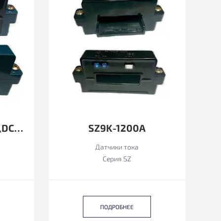
SZ9KTD24-1000DC\DC12±8MA
SZ9K-1200А
Датчики тока
Серия SZ
ПОДРОБНЕЕ