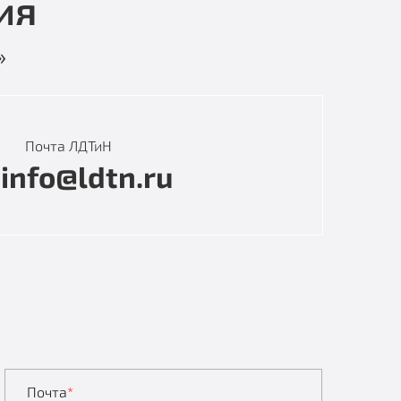
ия
»
Почта ЛДТиН
info@ldtn.ru
Почта
*