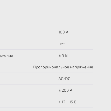
100 A
нет
яжение
± 4 В
Пропорциональное напряжение
AC/DC
± 200 A
± 12 .. 15 В