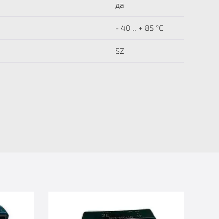
да
- 40 .. + 85 °C
SZ