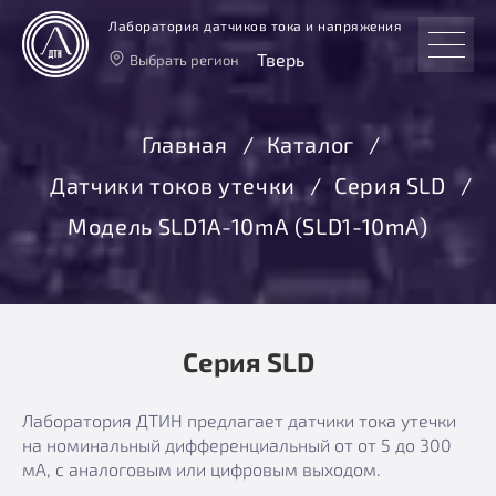
Лаборатория датчиков тока и напряжения
Тверь
Выбрать регион
Тверь
Москва
Главная
Каталог
Санкт-Петербург
Датчики токов утечки
Серия SLD
Екатеринбург
Новосибирск
Модель SLD1A-10mА (SLD1-10mA)
Серия SLD
Лаборатория ДТИН предлагает датчики тока утечки
на номинальный дифференциальный от от 5 до 300
мА, с аналоговым или цифровым выходом.