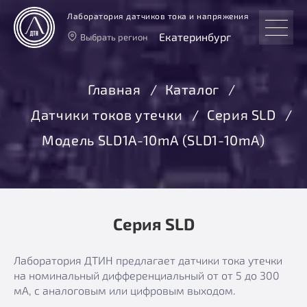
Лаборатория датчиков тока и напряжения
Екатеринбург
Выбрать регион
Тверь
Москва
Главная
Каталог
Санкт-Петербург
Датчики токов утечки
Серия SLD
Екатеринбург
Новосибирск
Модель SLD1A-10mА (SLD1-10mA)
Серия SLD
Лаборатория ДТИН предлагает датчики тока утечки
на номинальный дифференциальный от от 5 до 300
мА, с аналоговым или цифровым выходом.