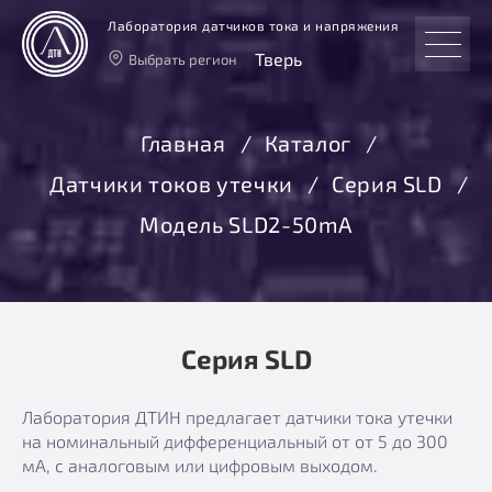
Лаборатория датчиков тока и напряжения
Тверь
Выбрать регион
Тверь
Москва
Главная
Каталог
Санкт-Петербург
Датчики токов утечки
Серия SLD
Екатеринбург
Новосибирск
Модель SLD2-50mА
Серия SLD
Лаборатория ДТИН предлагает датчики тока утечки
на номинальный дифференциальный от от 5 до 300
мА, с аналоговым или цифровым выходом.