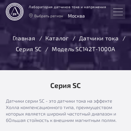
Лаборатория датчиков тока и напряжения
Москва
Выбрать регион
Тверь
Москва
Главная
Каталог
Датчики тока
Санкт-Петербург
Серия SC
Модель SC142T-1000A
Екатеринбург
Новосибирск
Серия SC
Датчики серии SC - это датчики тока на эффекте
Холла компенсационного типа, преимуществом
которых является широкий частотный диапазон и
бОльшая стойкость к внешним магнитным полям.