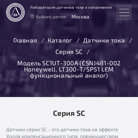
Лаборатория датчиков тока и напряжения
Москва
Выбрать регион
Тверь
Москва
Главная
Каталог
Датчики тока
Санкт-Петербург
Серия SC
Екатеринбург
Новосибирск
Модель SC1UT-300А (CSNJ481-002
Honeywell, LT300-T/SP51 LEM
функциональный аналог)
Серия SC
Датчики серии SC - это датчики тока на эффекте
Холла компенсационного типа, преимуществом