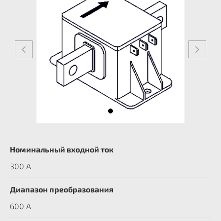
Номинальный входной ток
300 A
Диапазон преобразования
600 А