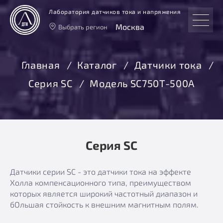
Лаборатория датчиков тока и напряжения
Москва
Выбрать регион
Тверь
Москва
Главная
Каталог
Датчики тока
Санкт-Петербург
Серия SC
Модель SC750T-500A
Екатеринбург
Новосибирск
Серия SC
Датчики серии SC - это датчики тока на эффекте
Холла компенсационного типа, преимуществом
которых является широкий частотный диапазон и
бОльшая стойкость к внешним магнитным полям.