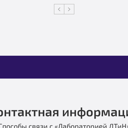
онтактная информац
Способы связи с «Лабораторией ДТиН