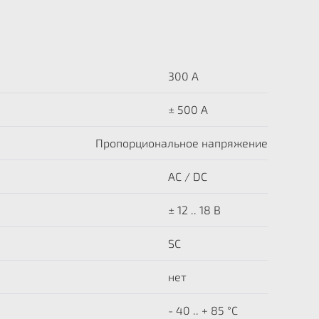
300 A
± 500 А
Пропорциональное напряжение
AC / DC
± 12 .. 18 В
SC
нет
- 40 .. + 85 °C