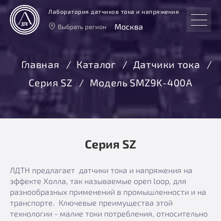
Лаборатория датчиков тока и напряжения
Москва
Выбрать регион
Тверь
Москва
Главная
Каталог
Датчики тока
Санкт-Петербург
Серия SZ
Модель SMZ9K-400А
Екатеринбург
Новосибирск
Серия SZ
ЛДТН предлагает датчики тока и напряжения на
эффекте Холла, так называемые open loop, для
разнообразных применений в промышленности и на
транспорте. Ключевые преимущества этой
технологии - малие токи потребления, относительно