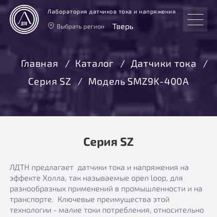
Лаборатория датчиков тока и напряжения
Тверь
Выбрать регион
Тверь
Москва
Главная
Каталог
Датчики тока
Санкт-Петербург
Серия SZ
Модель SMZ9K-400А
Екатеринбург
Новосибирск
Серия SZ
ЛДТН предлагает датчики тока и напряжения на
эффекте Холла, так называемые open loop, для
разнообразных применений в промышленности и на
транспорте. Ключевые преимущества этой
технологии - малие токи потребления, относительно